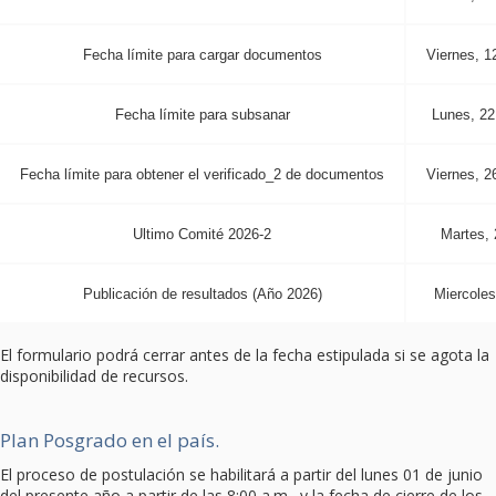
Fecha límite para cargar documentos
Viernes, 1
Fecha límite para subsanar
Lunes, 22
Fecha límite para obtener el verificado_2 de documentos
Viernes, 2
Ultimo Comité 2026-2
Martes, 
Publicación de resultados (Año 2026)
Miercoles
El formulario podrá cerrar antes de la fecha estipulada si se agota la
disponibilidad de recursos.
Plan Posgrado en el país.
El proceso de postulación se habilitará a partir del lunes 01 de junio
del presente año a partir de las 8:00 a.m., y la fecha de cierre de los