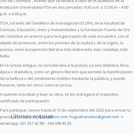
Oro de Colombia”, evento que se llevará a cabo en el auditorio de la
Institución Universitaria ITSA en dos jornadas: 9:30 a.m. a 12:00 m – 4:00
p.m. a 6:00 p.m.
ITSA, a través del Semillero de investigación ECUPA, de la Facultad de
Ciencias, Educación, Artes y Humanidades y la Fundación Puerta de Oro
de Colombia se unieron para la organización de este encuentro, con el
objeto de promover, entre los jóvenes de la ciudad y de la región, la
poesía, como la expresión literaria más elaborada, más compleja, más
bella.
En la Grecia antigua, se consideraba a la poesía, ya sea didáctica, lírica,
épica o dramática, como un género literario que permite la manifestación
de la belleza o del sentimiento estético mediante la palabra, y puede
hacerse, tanto en verso como en prosa.
A quienes inscriban y lean su obra, se les entregará el respectivo
certificado de participación.
Para participar, tienes hasta el 12 de septiembre del 2022 para enviar tu
Últimas noticias
poesía a los correos:
fpdoc@live.com
;
hugoalvaradoo@gmail.com
o
whatsapp: 301 357 42 98 – 304 398 45 93.