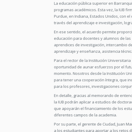
La educación pública superior en Barranquil
programas académicos. Esta vez, la IUB fi
Purdue, en Indiana, Estados Unidos, con el
través del aprendizaje e investigación, lo
En ese sentido, el acuerdo permite propor
educación para docentes y alumnos de las d
aprendices de investigación, intercambio de
aprendizaje y enseñanza, asistencia técnica
Para el rector de la Institución Universitari
oportunidad de aunar esfuerzos por el futu
momento. Nosotros desde la Institución Un
para tener una cooperación íntegra, que inc
para los profesores, investigaciones conjun
En detalle, gracias al memorando de entend
la IUB podrán aplicar a estudios de doctor
que apoyarán el financiamiento de los estu
diferentes campos de la academia.
Por su parte, el gerente de Ciudad, Juan Ma
a los estudiantes para aportar a los retos