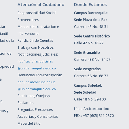
Atención al Ciudadano
Donde Estamos
Responsabilidad Social
Campus Barranquilla:
Proveedores
Sede Plaza de la Paz
star
Manual de contratación e
Carrera 45 No. 48-31
antil
interventoría
Sede Centro Histórico
dad de la
Rendición de Cuentas
Calle 42 No. 45-22
Trabaja con Nosotros
Sede Granadillo
ccion de
Notificaciones Judiciales:
Carrera 43B No. 84-57
notificacionesjudiciales
ropiedad
@unibarranquilla.edu.co
Sede Posgrados
Denuncias Anti-corrupción:
Carrera 58 No. 68-73
de
denunciascorrupcioniub
Campus Soledad:
@unibarranquilla.edu.co
Sede Soledad
Peticiones, Quejas y
Calle 18 No. 39-100
ho
Reclamos
Línea Anticorrupción:
Preguntas Frecuentes
inos y
PBX.: +57 (605) 311 2370
Asesorías y Consultorías
Mapa del Sitio