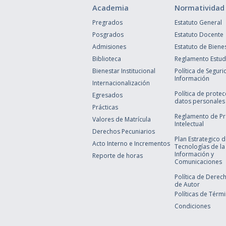
Academia
Normatividad
Pregrados
Estatuto General
Posgrados
Estatuto Docente
Admisiones
Estatuto de Biene
Biblioteca
Reglamento Estudi
Bienestar Institucional
Política de Seguri
Información
Internacionalización
Política de prote
Egresados
datos personales
Prácticas
Reglamento de P
Valores de Matrícula
Intelectual
Derechos Pecuniarios
Plan Estrategico 
Acto Interno e Incrementos
Tecnologías de la
Información y
Reporte de horas
Comunicaciones
Política de Derec
de Autor
Políticas de Térm
Condiciones