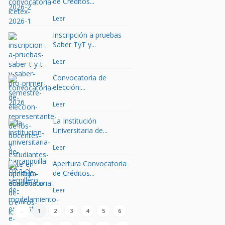
de Créditos...
Leer
Inscripción a pruebas
Saber TyT y...
Leer
Convocatoria de
elección:...
Leer
La Institución
Universitaria de...
Leer
Apertura Convocatoria
de Créditos...
Leer
←
1
2
3
4
5
6