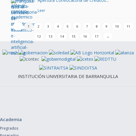
Apertura Convocatoria de Créditos...
Leer
←
1
2
3
4
5
6
7
8
9
10
11
12
13
14
15
16
17
→
INSTITUCIÓN UNIVERSITARIA DE BARRANQUILLA
Academia
Pregrados
Posgrados