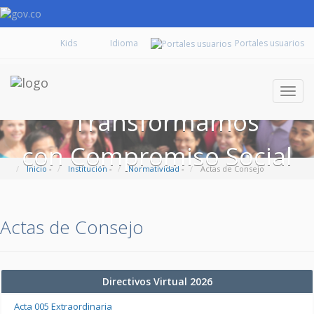
Kids
Portales usuarios
Despl
naveg
Transformamos
con Compromiso Social
Inicio
-
Institución
-
Normatividad
-
Actas de Consejo
Actas de Consejo
Directivos Virtual 2026
Acta 005 Extraordinaria