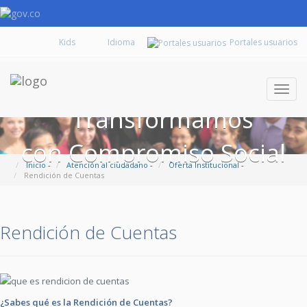
Kids
Portales usuarios
Despl
naveg
Transformamos
con Compromiso Social
Inicio
-
Atención al ciudadano
-
Oferta Institucional
-
Rendición de Cuentas
Rendición de Cuentas
¿Sabes qué es la Rendición de Cuentas?