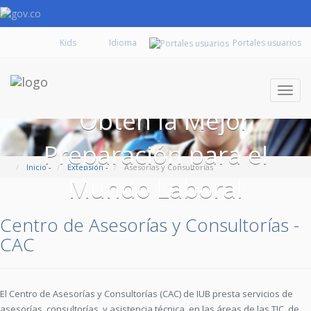
Kids
Portales usuarios
Despl
naveg
Obtén la Mejor
Preparación para el
Inicio
-
Extensión
-
Asesorías y Consultorías
Mundo Laboral
Centro de Asesorías y Consultorías -
CAC
El Centro de Asesorías y Consultorías (CAC) de IUB presta servicios de
asesorías, consultorías, y asistencia técnica, en las áreas de las TIC, de