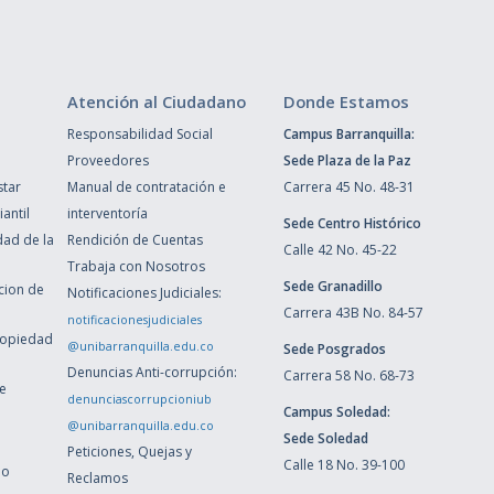
Atención al Ciudadano
Donde Estamos
Responsabilidad Social
Campus Barranquilla:
Proveedores
Sede Plaza de la Paz
star
Manual de contratación e
Carrera 45 No. 48-31
antil
interventoría
Sede Centro Histórico
dad de la
Rendición de Cuentas
Calle 42 No. 45-22
Trabaja con Nosotros
Sede Granadillo
ccion de
Notificaciones Judiciales:
Carrera 43B No. 84-57
notificacionesjudiciales
ropiedad
@unibarranquilla.edu.co
Sede Posgrados
Denuncias Anti-corrupción:
Carrera 58 No. 68-73
de
denunciascorrupcioniub
Campus Soledad:
@unibarranquilla.edu.co
Sede Soledad
Peticiones, Quejas y
Calle 18 No. 39-100
ho
Reclamos