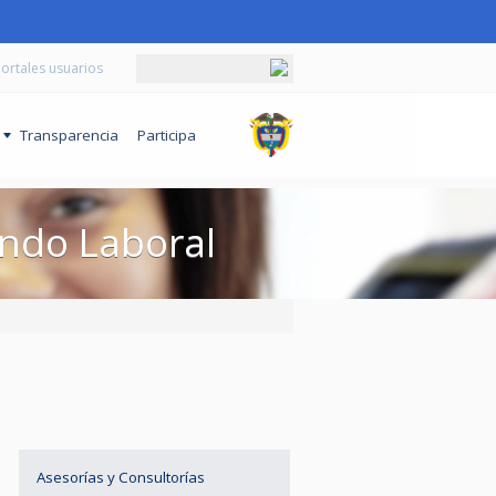
ortales usuarios
o
Transparencia
Participa
undo Laboral
Asesorías y Consultorías