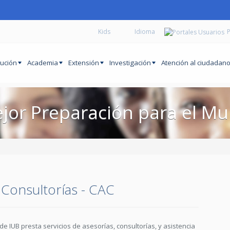
Kids
P
tución
Academia
Extensión
Investigación
Atención al ciudadan
jor Preparación para el M
 Consultorías - CAC
de IUB presta servicios de asesorías, consultorías, y asistencia