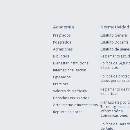
Academia
Normatividad
Pregrados
Estatuto General
Posgrados
Estatuto Docente
Admisiones
Estatuto de Biene
Biblioteca
Reglamento Estudi
Bienestar Institucional
Política de Seguri
Información
Internacionalización
Política de prote
Egresados
datos personales
Prácticas
Reglamento de P
Valores de Matrícula
Intelectual
Derechos Pecuniarios
Plan Estrategico 
Acto Interno e Incrementos
Tecnologías de la
Información y
Reporte de horas
Comunicaciones
Política de Derec
de Autor