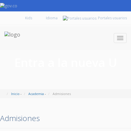
Kids
Portales usuarios
Despl
naveg
Entra a la nueva U
Inicio
-
Academia
-
Admisiones
Admisiones