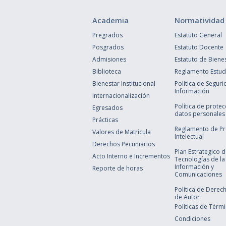
Academia
Normatividad
Pregrados
Estatuto General
Posgrados
Estatuto Docente
Admisiones
Estatuto de Biene
Biblioteca
Reglamento Estudi
Bienestar Institucional
Política de Seguri
Información
Internacionalización
Política de prote
Egresados
datos personales
Prácticas
Reglamento de P
Valores de Matrícula
Intelectual
Derechos Pecuniarios
Plan Estrategico 
Acto Interno e Incrementos
Tecnologías de la
Información y
Reporte de horas
Comunicaciones
Política de Derec
de Autor
Políticas de Térm
Condiciones