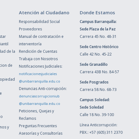
Atención al Ciudadano
Donde Estamos
Responsabilidad Social
Campus Barranquilla:
Proveedores
Sede Plaza de la Paz
star
Manual de contratación e
Carrera 45 No. 48-31
antil
interventoría
Sede Centro Histórico
dad de la
Rendición de Cuentas
Calle 42 No. 45-22
Trabaja con Nosotros
Sede Granadillo
ccion de
Notificaciones Judiciales:
Carrera 43B No. 84-57
notificacionesjudiciales
ropiedad
@unibarranquilla.edu.co
Sede Posgrados
Denuncias Anti-corrupción:
Carrera 58 No. 68-73
de
denunciascorrupcioniub
Campus Soledad:
@unibarranquilla.edu.co
Sede Soledad
Peticiones, Quejas y
Calle 18 No. 39-100
ho
Reclamos
Línea Anticorrupción:
Preguntas Frecuentes
inos y
PBX.: +57 (605) 311 2370
Asesorías y Consultorías