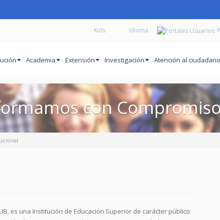
Kids
P
tución
Academia
Extensión
Investigación
Atención al ciudadan
formamos con Compromiso 
tucional
 IUB, es una Institución de Educación Superior de carácter público