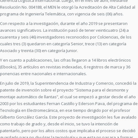
Gerencia Logística Internacional. Luego, en el mes de abril, mediante
Resolución No. 004188, el MEN le otorgó la Acreditación de Alta Calidad al
programa de Ingeniería Telemática, con vigencia de seis (06) años.
Con respecto a la investigación, durante el año 2019 se presentaron
avances significativos. La institución pasó de tener veinticuatro (24) a
cuarenta y seis (46) investigadores reconocidos por Colciencias, de los
cuales tres (3) quedaron en categoría Senior, trece (13) en categoría
Asociado y treinta (30) en categoría Junior.
Y en cuanto a publicaciones, las cifras llegaron a 14 libros electrónicos
(Ebooks), 35 artículos en revistas indexadas, 6 registros de marca y 36
ponencias entre nacionales e internacionales.
En julio de 2019, la Superintendencia de Industria y Comercio, concedió la
patente de invención sobre el proyecto “Sistema para el desmonte y
montaje automático de llantas”, el cual se empezó a gestar desde el año
2003 por los estudiantes Fernan Castillo y Ederson Pava, del programa de
Tecnología en Electromecánica, en ese tiempo dirigido por el profesor
Gilberto González García. Este proyecto de investigación les fue avalado
como trabajo de grado y, desde el inicio, se tuvo la intención de
patentarlo, pero por los altos costos que implicaba el proceso se decidió
guardarlo para no divulgar la tecnología y que esta no pasara a formar