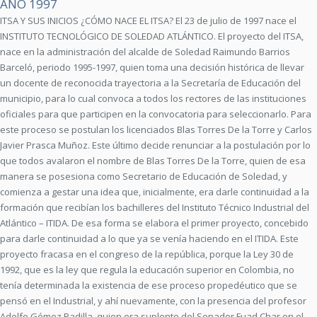
AÑO 1997
ITSA Y SUS INICIOS ¿CÓMO NACE EL ITSA? El 23 de julio de 1997 nace el
INSTITUTO TECNOLÓGICO DE SOLEDAD ATLÁNTICO. El proyecto del ITSA,
nace en la administración del alcalde de Soledad Raimundo Barrios
Barceló, periodo 1995-1997, quien toma una decisión histórica de llevar
un docente de reconocida trayectoria a la Secretaría de Educación del
municipio, para lo cual convoca a todos los rectores de las instituciones
oficiales para que participen en la convocatoria para seleccionarlo. Para
este proceso se postulan los licenciados Blas Torres De la Torre y Carlos
Javier Prasca Muñoz. Este último decide renunciar a la postulación por lo
que todos avalaron el nombre de Blas Torres De la Torre, quien de esa
manera se posesiona como Secretario de Educación de Soledad, y
comienza a gestar una idea que, inicialmente, era darle continuidad a la
formación que recibían los bachilleres del Instituto Técnico Industrial del
Atlántico – ITIDA. De esa forma se elabora el primer proyecto, concebido
para darle continuidad a lo que ya se venía haciendo en el ITIDA. Este
proyecto fracasa en el congreso de la república, porque la Ley 30 de
1992, que es la ley que regula la educación superior en Colombia, no
tenía determinada la existencia de ese proceso propedéutico que se
pensó en el Industrial, y ahí nuevamente, con la presencia del profesor
Adolfo Gómez Padilla, quien era suplente del Senador Fuad Char en el