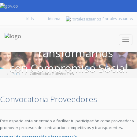
Kids
Portales usuarios
Despl
naveg
Transformamos
con Compromiso Social
Inicio
-
Convocatoria Proveedores
Convocatoria Proveedores
Este espacio esta orientado a facilitar tu participación como proveedor y
promover procesos de contratación competitivos y transparentes.