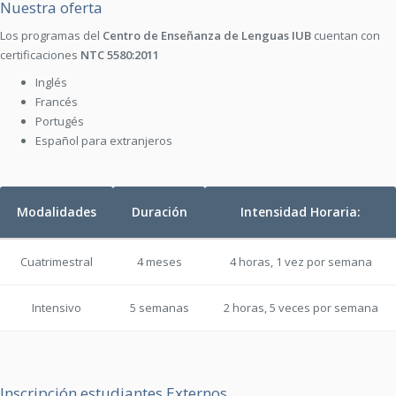
Nuestra oferta
Los programas del
Centro de Enseñanza de Lenguas IUB
cuentan con
certificaciones
NTC 5580:2011
Inglés
Francés
Portugés
Español para extranjeros
Modalidades
Duración
Intensidad Horaria:
Cuatrimestral
4 meses
4 horas, 1 vez por semana
Intensivo
5 semanas
2 horas, 5 veces por semana
Inscripción estudiantes Externos