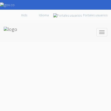
Kids
Portales usuarios
Despl
naveg