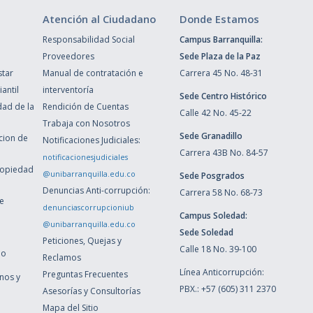
Atención al Ciudadano
Donde Estamos
Responsabilidad Social
Campus Barranquilla:
Proveedores
Sede Plaza de la Paz
star
Manual de contratación e
Carrera 45 No. 48-31
antil
interventoría
Sede Centro Histórico
dad de la
Rendición de Cuentas
Calle 42 No. 45-22
Trabaja con Nosotros
Sede Granadillo
ccion de
Notificaciones Judiciales:
Carrera 43B No. 84-57
notificacionesjudiciales
ropiedad
@unibarranquilla.edu.co
Sede Posgrados
Denuncias Anti-corrupción:
Carrera 58 No. 68-73
de
denunciascorrupcioniub
Campus Soledad:
@unibarranquilla.edu.co
Sede Soledad
Peticiones, Quejas y
Calle 18 No. 39-100
ho
Reclamos
Línea Anticorrupción:
Preguntas Frecuentes
inos y
PBX.: +57 (605) 311 2370
Asesorías y Consultorías
Mapa del Sitio