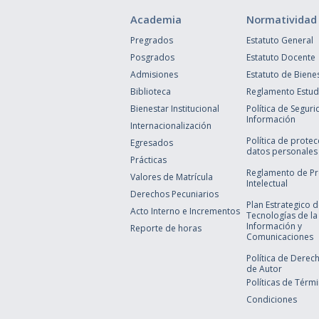
Academia
Normatividad
Pregrados
Estatuto General
Posgrados
Estatuto Docente
Admisiones
Estatuto de Biene
Biblioteca
Reglamento Estudi
Bienestar Institucional
Política de Seguri
Información
Internacionalización
Política de prote
Egresados
datos personales
Prácticas
Reglamento de P
Valores de Matrícula
Intelectual
Derechos Pecuniarios
Plan Estrategico 
Acto Interno e Incrementos
Tecnologías de la
Información y
Reporte de horas
Comunicaciones
Política de Derec
de Autor
Políticas de Térm
Condiciones