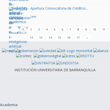
Apertura Convocatoria de Créditos...
Leer
←
1
2
3
4
5
6
7
8
9
10
11
12
13
14
15
16
17
→
INSTITUCIÓN UNIVERSITARIA DE BARRANQUILLA
Academia