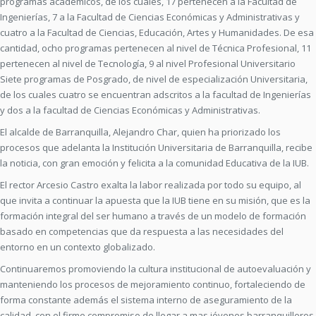
programas académicos, de los cuales, 17 pertenecen a la Facultad de
Ingenierías, 7 a la Facultad de Ciencias Económicas y Administrativas y
cuatro a la Facultad de Ciencias, Educación, Artes y Humanidades. De esa
cantidad, ocho programas pertenecen al nivel de Técnica Profesional, 11
pertenecen al nivel de Tecnología, 9 al nivel Profesional Universitario
Siete programas de Posgrado, de nivel de especialización Universitaria,
de los cuales cuatro se encuentran adscritos a la facultad de Ingenierías
y dos a la facultad de Ciencias Económicas y Administrativas.
El alcalde de Barranquilla, Alejandro Char, quien ha priorizado los
procesos que adelanta la Institución Universitaria de Barranquilla, recibe
la noticia, con gran emoción y felicita a la comunidad Educativa de la IUB.
El rector Arcesio Castro exalta la labor realizada por todo su equipo, al
que invita a continuar la apuesta que la IUB tiene en su misión, que es la
formación integral del ser humano a través de un modelo de formación
basado en competencias que da respuesta a las necesidades del
entorno en un contexto globalizado.
Continuaremos promoviendo la cultura institucional de autoevaluación y
manteniendo los procesos de mejoramiento continuo, fortaleciendo de
forma constante además el sistema interno de aseguramiento de la
calidad, con el firme compromiso de llegar a mas jóvenes barranquilleros