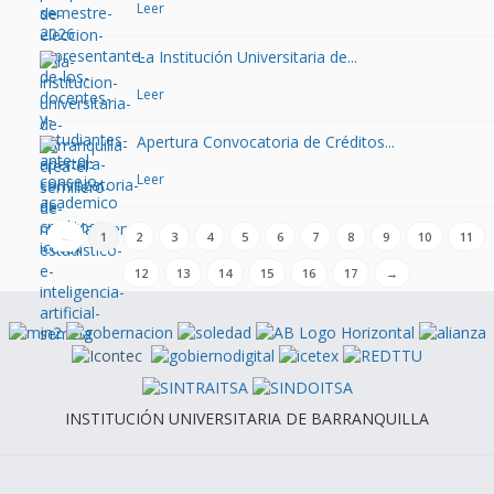
Leer
La Institución Universitaria de...
Leer
Apertura Convocatoria de Créditos...
Leer
←
1
2
3
4
5
6
7
8
9
10
11
12
13
14
15
16
17
→
INSTITUCIÓN UNIVERSITARIA DE BARRANQUILLA