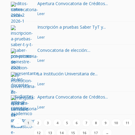
Apertura Convocatoria de Créditos...
Leer
Inscripción a pruebas Saber TyT y...
Leer
Convocatoria de elección:...
Leer
La Institución Universitaria de...
Leer
Apertura Convocatoria de Créditos...
Leer
←
1
2
3
4
5
6
7
8
9
10
11
12
13
14
15
16
17
→