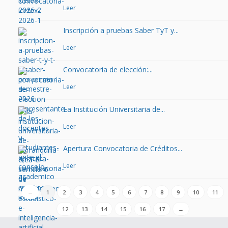
Leer
Inscripción a pruebas Saber TyT y...
Leer
Convocatoria de elección:...
Leer
La Institución Universitaria de...
Leer
Apertura Convocatoria de Créditos...
Leer
←
1
2
3
4
5
6
7
8
9
10
11
12
13
14
15
16
17
→