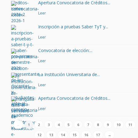
Apertura Convocatoria de Créditos...
Leer
Inscripción a pruebas Saber TyT y...
Leer
Convocatoria de elección:...
Leer
La Institución Universitaria de...
Leer
Apertura Convocatoria de Créditos...
Leer
←
1
2
3
4
5
6
7
8
9
10
11
12
13
14
15
16
17
→