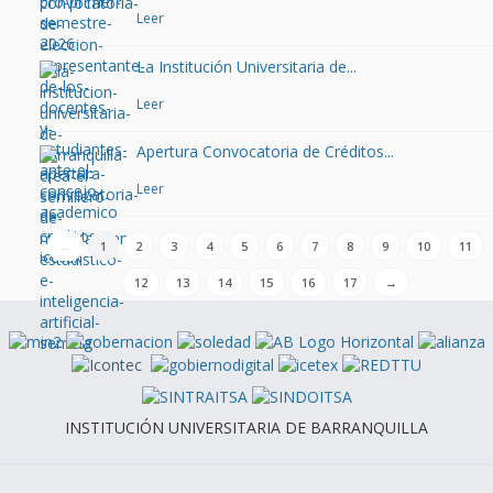
Leer
La Institución Universitaria de...
Leer
Apertura Convocatoria de Créditos...
Leer
←
1
2
3
4
5
6
7
8
9
10
11
12
13
14
15
16
17
→
INSTITUCIÓN UNIVERSITARIA DE BARRANQUILLA