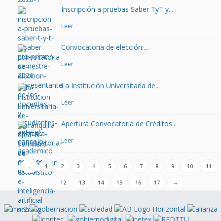
Inscripción a pruebas Saber TyT y...
Leer
Convocatoria de elección:...
Leer
La Institución Universitaria de...
Leer
Apertura Convocatoria de Créditos...
Leer
←
1
2
3
4
5
6
7
8
9
10
11
12
13
14
15
16
17
→