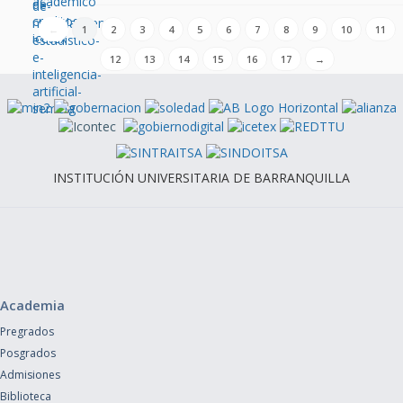
←
1
2
3
4
5
6
7
8
9
10
11
12
13
14
15
16
17
→
INSTITUCIÓN UNIVERSITARIA DE BARRANQUILLA
Academia
Pregrados
Posgrados
Admisiones
Biblioteca