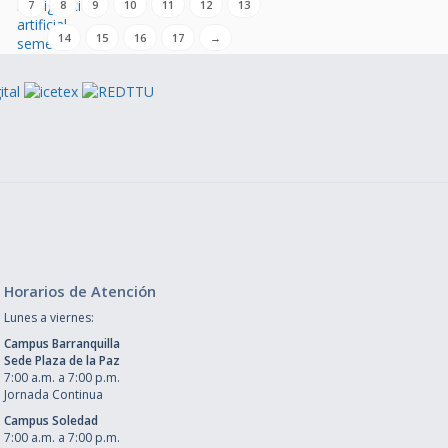
7
8
9
10
11
12
13
14
15
16
17
→
Horarios de Atención
Lunes a viernes:
Campus Barranquilla
Sede Plaza de la Paz
7:00 a.m. a 7:00 p.m.
Jornada Continua
Campus Soledad
7:00 a.m. a 7:00 p.m.