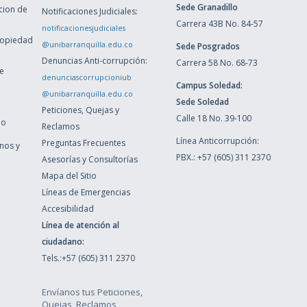
Sede Granadillo
ccion de
Notificaciones Judiciales:
Carrera 43B No. 84-57
notificacionesjudiciales
ropiedad
@unibarranquilla.edu.co
Sede Posgrados
Denuncias Anti-corrupción:
Carrera 58 No. 68-73
de
denunciascorrupcioniub
Campus Soledad:
@unibarranquilla.edu.co
Sede Soledad
Peticiones, Quejas y
Calle 18 No. 39-100
ho
Reclamos
Línea Anticorrupción:
Preguntas Frecuentes
inos y
PBX.: +57 (605) 311 2370
Asesorías y Consultorías
Mapa del Sitio
Líneas de Emergencias
Accesibilidad
Línea de atención al
ciudadano:
Tels.:+57 (605) 311 2370
Envíanos tus Peticiones,
Quejas, Reclamos,