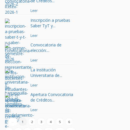
de Créditos...
Leer
Inscripción a pruebas
Saber TyT y...
Leer
Convocatoria de
elección:...
Leer
La Institución
Universitaria de...
Leer
Apertura Convocatoria
de Créditos...
Leer
←
1
2
3
4
5
6