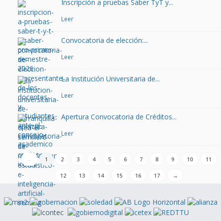
Inscripción a pruebas Saber TyT y...
Leer
Convocatoria de elección:...
Leer
La Institución Universitaria de...
Leer
Apertura Convocatoria de Créditos...
Leer
←
1
2
3
4
5
6
7
8
9
10
11
12
13
14
15
16
17
→