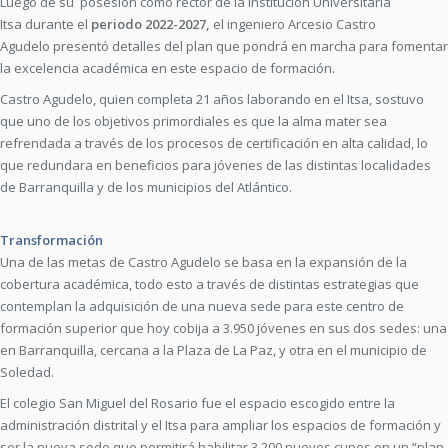
Luego de su posesión como rector de la Institución Universitaria
Itsa durante el
periodo 2022-2027,
el ingeniero Arcesio Castro
Agudelo presentó detalles del plan que pondrá en marcha para fomentar
la excelencia académica en este espacio de formación.
Castro Agudelo, quien completa 21 años laborando en el Itsa, sostuvo
que uno de los objetivos primordiales es que la alma mater sea
refrendada a través de los procesos de certificación en alta calidad, lo
que redundara en beneficios para jóvenes de las distintas localidades
de Barranquilla y de los municipios del Atlántico.
Transformación
Una de las metas de Castro Agudelo se basa en la expansión de la
cobertura académica, todo esto a través de distintas estrategias que
contemplan la adquisición de una nueva sede para este centro de
formación superior que hoy cobija a 3.950 jóvenes en sus dos sedes: una
en Barranquilla, cercana a la Plaza de La Paz, y otra en el municipio de
Soledad.
El colegio San Miguel del Rosario fue el espacio escogido entre la
administración distrital y el Itsa para ampliar los espacios de formación y
ser la nueva sede que permitirá habilitar 3.200 nuevos cupos en un “plan