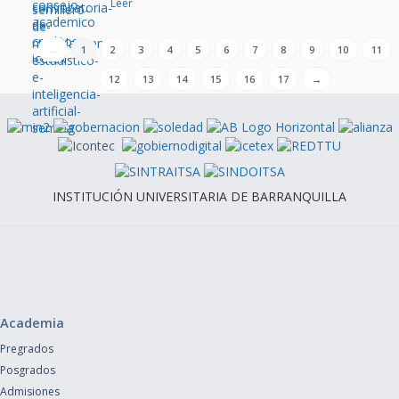
Leer
←
1
2
3
4
5
6
7
8
9
10
11
12
13
14
15
16
17
→
INSTITUCIÓN UNIVERSITARIA DE BARRANQUILLA
Academia
Pregrados
Posgrados
Admisiones