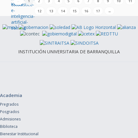
←
1
2
3
4
5
6
7
8
9
10
11
12
13
14
15
16
17
→
INSTITUCIÓN UNIVERSITARIA DE BARRANQUILLA
Academia
Pregrados
Posgrados
Admisiones
Biblioteca
Bienestar Institucional