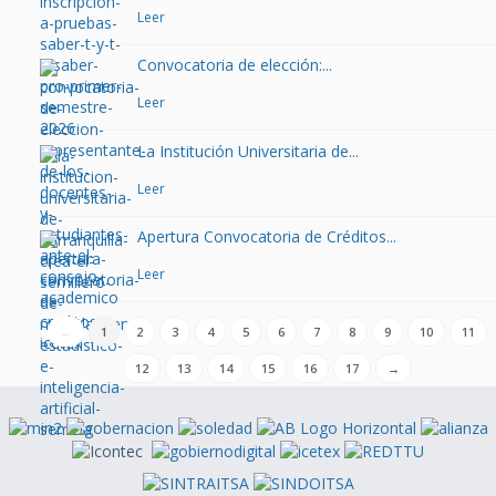
Leer
Convocatoria de elección:...
Leer
La Institución Universitaria de...
Leer
Apertura Convocatoria de Créditos...
Leer
←
1
2
3
4
5
6
7
8
9
10
11
12
13
14
15
16
17
→