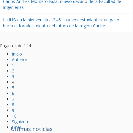
Carlos Andrés Montero Bula, nuevo decano de la Facultad de
Ingenierías
La IUB da la bienvenida a 2.451 nuevos estudiantes: un paso
hacia el fortalecimiento del futuro de la región Caribe.
Página 4 de 144
Inicio
Anterior
1
2
3
4
5
6
7
8
9
10
Siguiente
Final
Últimas noticias