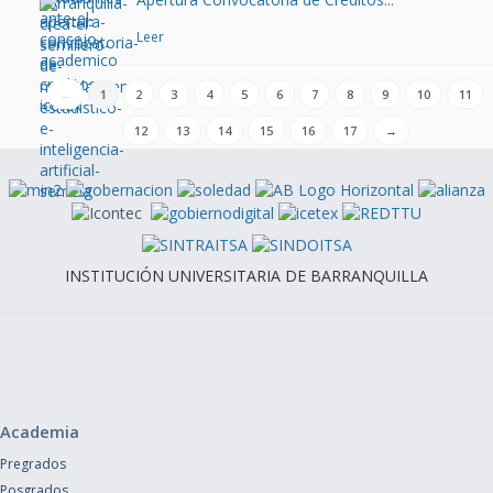
Leer
←
1
2
3
4
5
6
7
8
9
10
11
12
13
14
15
16
17
→
INSTITUCIÓN UNIVERSITARIA DE BARRANQUILLA
Academia
Pregrados
Posgrados