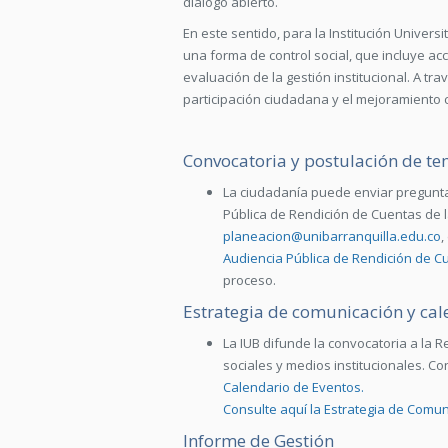
diálogo abierto.
En este sentido, para la Institución Universi
una forma de control social, que incluye ac
evaluación de la gestión institucional. A tr
participación ciudadana y el mejoramiento c
Convocatoria y postulación de t
La ciudadanía puede enviar pregunta
Pública de Rendición de Cuentas de la
planeacion@unibarranquilla.edu.co
,
Audiencia Pública de Rendición de C
proceso.
Estrategia de comunicación y cal
La IUB difunde la convocatoria a la 
sociales y medios institucionales. Co
Calendario de Eventos.
Consulte aquí la Estrategia de Comun
Informe de Gestión