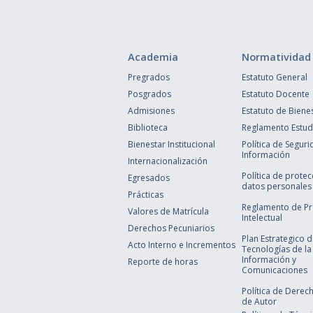
Academia
Normatividad
Pregrados
Estatuto General
Posgrados
Estatuto Docente
Admisiones
Estatuto de Biene
Biblioteca
Reglamento Estudi
Bienestar Institucional
Política de Seguri
Información
Internacionalización
Política de prote
Egresados
datos personales
Prácticas
Reglamento de P
Valores de Matrícula
Intelectual
Derechos Pecuniarios
Plan Estrategico 
Acto Interno e Incrementos
Tecnologías de la
Información y
Reporte de horas
Comunicaciones
Política de Derec
de Autor