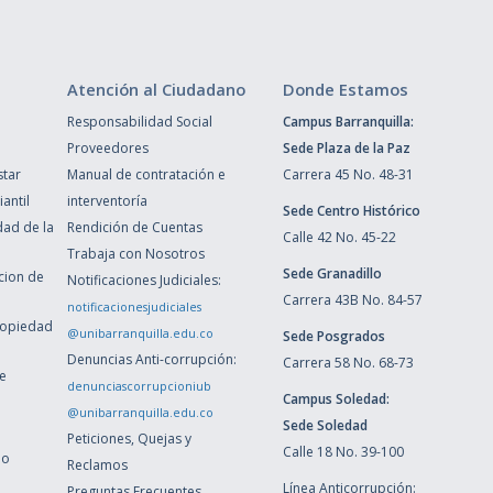
Atención al Ciudadano
Donde Estamos
Responsabilidad Social
Campus Barranquilla:
Proveedores
Sede Plaza de la Paz
star
Manual de contratación e
Carrera 45 No. 48-31
antil
interventoría
Sede Centro Histórico
dad de la
Rendición de Cuentas
Calle 42 No. 45-22
Trabaja con Nosotros
Sede Granadillo
ccion de
Notificaciones Judiciales:
Carrera 43B No. 84-57
notificacionesjudiciales
ropiedad
@unibarranquilla.edu.co
Sede Posgrados
Denuncias Anti-corrupción:
Carrera 58 No. 68-73
de
denunciascorrupcioniub
Campus Soledad:
@unibarranquilla.edu.co
Sede Soledad
Peticiones, Quejas y
Calle 18 No. 39-100
ho
Reclamos
Línea Anticorrupción:
Preguntas Frecuentes