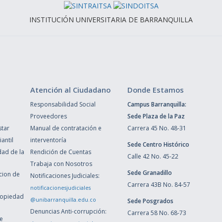
INSTITUCIÓN UNIVERSITARIA DE BARRANQUILLA
Atención al Ciudadano
Donde Estamos
Responsabilidad Social
Campus Barranquilla:
Proveedores
Sede Plaza de la Paz
star
Manual de contratación e
Carrera 45 No. 48-31
antil
interventoría
Sede Centro Histórico
dad de la
Rendición de Cuentas
Calle 42 No. 45-22
Trabaja con Nosotros
Sede Granadillo
ccion de
Notificaciones Judiciales:
Carrera 43B No. 84-57
notificacionesjudiciales
ropiedad
@unibarranquilla.edu.co
Sede Posgrados
Denuncias Anti-corrupción:
Carrera 58 No. 68-73
de