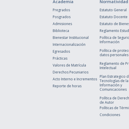
Academia
Normatividad
Pregrados
Estatuto General
Posgrados
Estatuto Docente
Admisiones
Estatuto de Biene
Biblioteca
Reglamento Estudi
Bienestar Institucional
Política de Seguri
Información
Internacionalización
Política de prote
Egresados
datos personales
Prácticas
Reglamento de P
Valores de Matrícula
Intelectual
Derechos Pecuniarios
Plan Estrategico 
Acto Interno e Incrementos
Tecnologías de la
Información y
Reporte de horas
Comunicaciones
Política de Derec
de Autor
Políticas de Térm
Condiciones