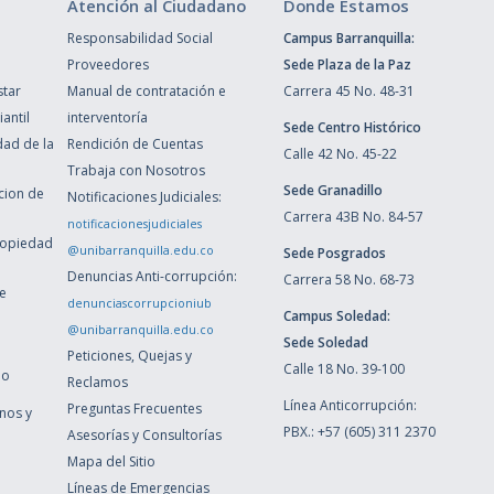
Atención al Ciudadano
Donde Estamos
Responsabilidad Social
Campus Barranquilla:
Proveedores
Sede Plaza de la Paz
star
Manual de contratación e
Carrera 45 No. 48-31
antil
interventoría
Sede Centro Histórico
dad de la
Rendición de Cuentas
Calle 42 No. 45-22
Trabaja con Nosotros
Sede Granadillo
ccion de
Notificaciones Judiciales:
Carrera 43B No. 84-57
notificacionesjudiciales
ropiedad
@unibarranquilla.edu.co
Sede Posgrados
Denuncias Anti-corrupción:
Carrera 58 No. 68-73
de
denunciascorrupcioniub
Campus Soledad:
@unibarranquilla.edu.co
Sede Soledad
Peticiones, Quejas y
Calle 18 No. 39-100
ho
Reclamos
Línea Anticorrupción:
Preguntas Frecuentes
inos y
PBX.: +57 (605) 311 2370
Asesorías y Consultorías
Mapa del Sitio
Líneas de Emergencias