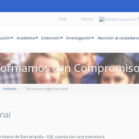
Kids
P
tución
Academia
Extensión
Investigación
Atención al ciudadan
formamos con Compromiso 
Instituto
-
Estructura organizacional
nal
rsitaria de Barranquilla - IUB, cuenta con una estructura