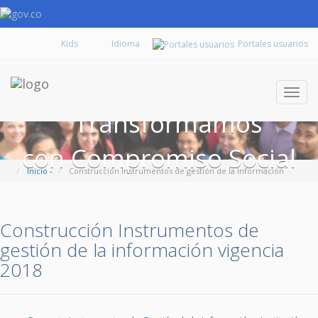
Kids
Portales usuarios
Despl
naveg
Transformamos
con Compromiso Social
Inicio
-
Construcción Instrumentos de gestión de la Información
Construcción Instrumentos de
gestión de la información vigencia
2018